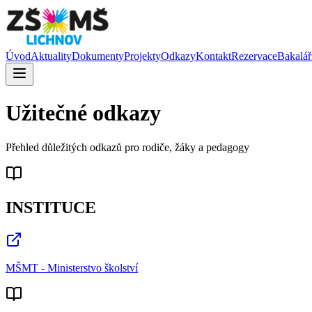
Úvod
Aktuality
Dokumenty
Projekty
Odkazy
Kontakt
Rezervace
Bakalář
Užitečné odkazy
Přehled důležitých odkazů pro rodiče, žáky a pedagogy
INSTITUCE
MŠMT - Ministerstvo školství